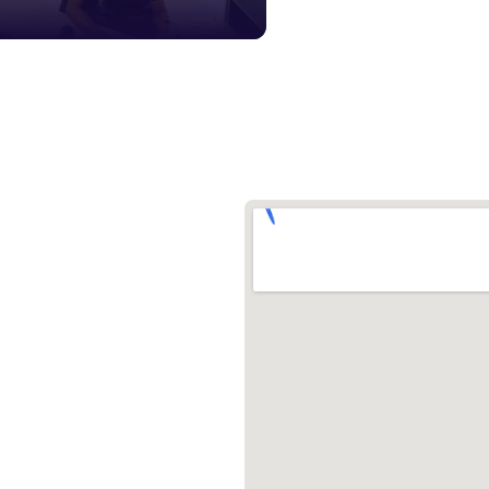
১০৯
শিশু সহায
১৬১
বাংলাদেশ ক
০১৯
মাদকদ্রব্য 
১৬১
জরুরী অভ্