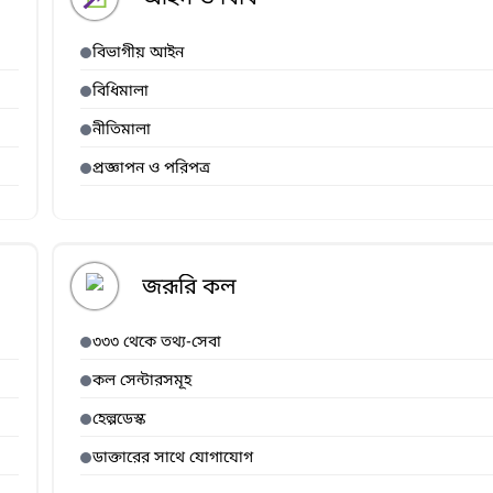
বিভাগীয় আইন
বিধিমালা
নীতিমালা
প্রজ্ঞাপন ও পরিপত্র
জরূরি কল
৩৩৩ থেকে তথ্য-সেবা
কল সেন্টারসমূহ
হেল্পডেস্ক
ডাক্তারের সাথে যোগাযোগ