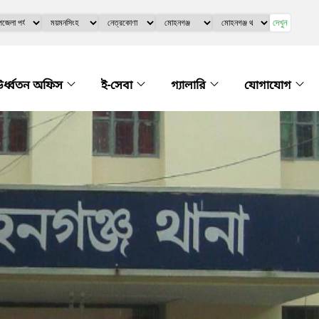
দেখুন
র্ধ্বতন অফিস
ই-সেবা
গ্যালারি
যোগাযোগ