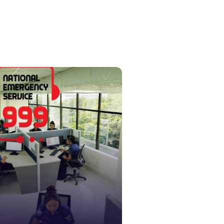
১০৯
নারী ও শিশ
১০৬
দুদক
১০২
দুর্যোগের 
১৬১
স্মার্ট ভূমি