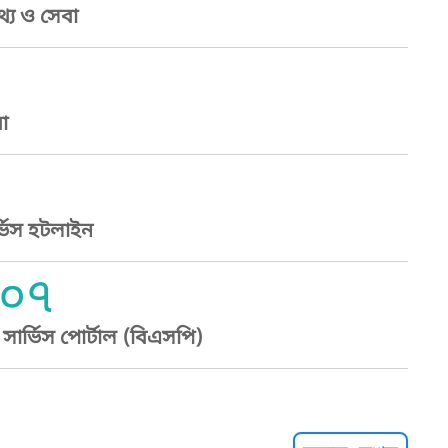
্য ও সেবা
া
্ভিস হটলাইন
০৭
ার্ভিস পোর্টাল (বিএসপি)
্ট হেল্পলাইন