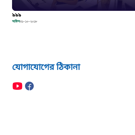
৯৯৯
অফিস
৩১-১০-২০১৮
যোগাযোগের ঠিকানা