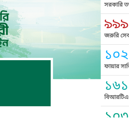
সরকারি তথ
৯৯৯
জরুরি সেব
১০২
ফায়ার সার
১৬১
বিআরটিএ স
১০৩
সুপ্রীম কোর